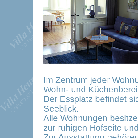
Im Zentrum jeder Wohnun
Wohn- und Küchenberei
Der Essplatz befindet si
Seeblick.
Alle Wohnungen besitze
zur ruhigen Hofseite un
Zur Ausstattung gehören